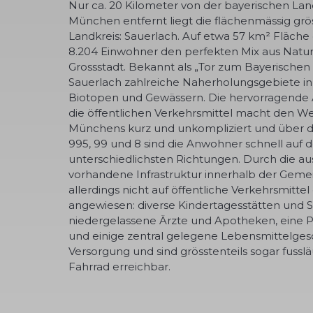
Nur ca. 20 Kilometer von der bayerischen La
München entfernt liegt die flächenmässig gr
Landkreis: Sauerlach. Auf etwa 57 km² Fläche
8.204 Einwohner den perfekten Mix aus Natu
Grossstadt. Bekannt als „Tor zum Bayerischen 
Sauerlach zahlreiche Naherholungsgebiete i
Biotopen und Gewässern. Die hervorragende
die öffentlichen Verkehrsmittel macht den We
Münchens kurz und unkompliziert und über 
995, 99 und 8 sind die Anwohner schnell auf 
unterschiedlichsten Richtungen. Durch die a
vorhandene Infrastruktur innerhalb der Gemei
allerdings nicht auf öffentliche Verkehrsmitt
angewiesen: diverse Kindertagesstätten und S
niedergelassene Ärzte und Apotheken, eine P
und einige zentral gelegene Lebensmittelgesc
Versorgung und sind grösstenteils sogar fussl
Fahrrad erreichbar.