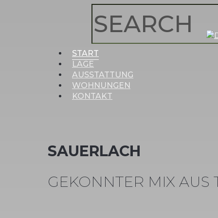
Skip
to
main
Close
content
Search
Menu
START
LAGE
AUSSTATTUNG
WOHNUNGEN
KONTAKT
SAUERLACH
GEKONNTER MIX AUS