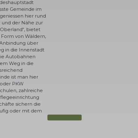
ndeshauptstadt
össte Gemeinde im
 geniessen hier rund
r und der Nähe zur
Oberland“, bietet
n Form von Wäldern,
 Anbindung über
g in die Innenstadt
die Autobahnen
dem Weg in die
usreichend
nde ist man hier
el oder PKW
chulen, zahlreiche
flegeeinrichtung
häfte sichern die
äufig oder mit dem
Mehr zur Lage