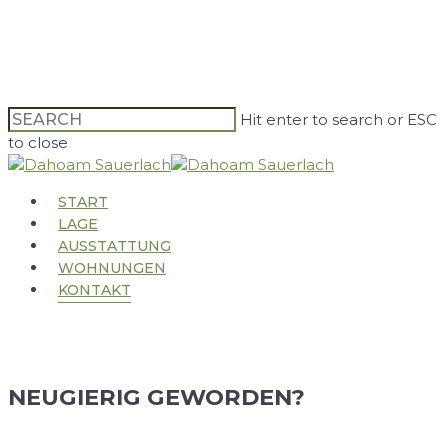
Skip
to
main
content
Hit enter to search or ESC
to close
Close
Search
Menu
START
LAGE
AUSSTATTUNG
WOHNUNGEN
KONTAKT
NEUGIERIG GEWORDEN?